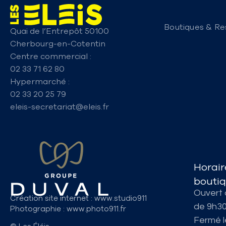
Boutiques & Re
Quai de l’Entrepôt 50100
Cherbourg-en-Cotentin
Centre commercial :
02 33 71 62 80
Hypermarché :
02 33 20 25 79
eleis-secretariat@eleis.fr
Horair
bouti
Ouvert 
Création site internet
: www.studio911
de 9h3
Photographie
: www.photo911.fr
Fermé 