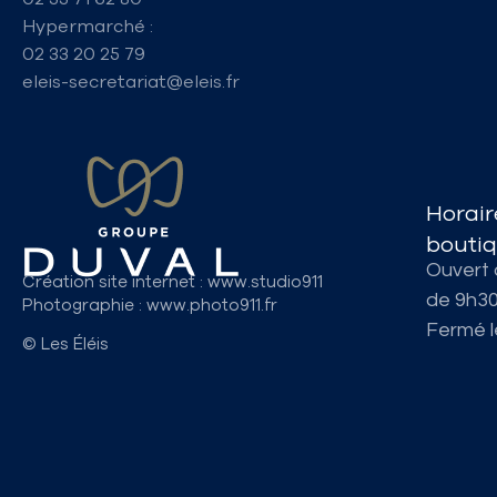
Hypermarché :
02 33 20 25 79
eleis-secretariat@eleis.fr
Horair
bouti
Ouvert 
Création site internet
: www.studio911
de 9h3
Photographie
: www.photo911.fr
Fermé 
© Les Éléis